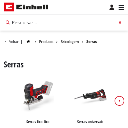
Voltar
|
Produtos
Bricolagem
Serras
Serras
Português
PT
Português
Serras tico-tico
Serras universais
S