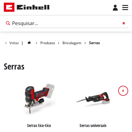
Voltar
|
Produtos
Bricolagem
Serras
Serras
Português
PT
Português
Serras tico-tico
Serras universais
S