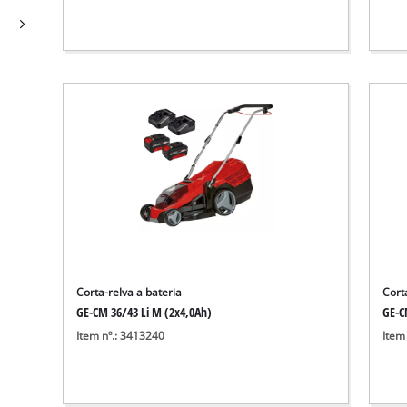
Corta-relva a bateria
Cort
GE-CM 36/43 Li M (2x4,0Ah)
GE-C
Item nº.: 3413240
Item