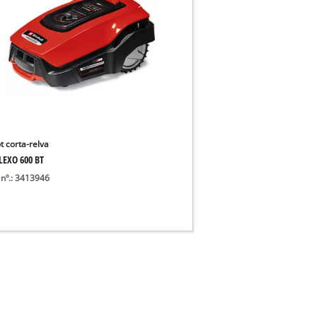
t corta-relva
LEXO 600 BT
 nº.: 3413946