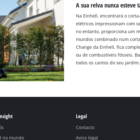
A sua relva nunca esteve t
Na Einhell, encontrará o corta-
elétricos impressionam com se
no entanto, proporciona um ma
mundos combinado num corta-r
Change da Einhell, fica compl
ou de combustíveis fósseis. Ba
todos os cantos do seu jardim.
Insight
Legal
ós
Contacto
ll no mundo
Aviso legal