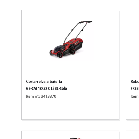
Corta-relva a bateria
Robo
GE-CM 18/32 C Li BL-Solo
FREE
Item nº.: 3413370
Item