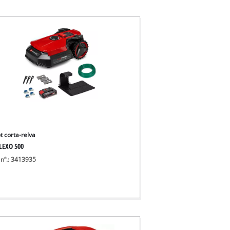
t corta-relva
LEXO 500
 nº.: 3413935