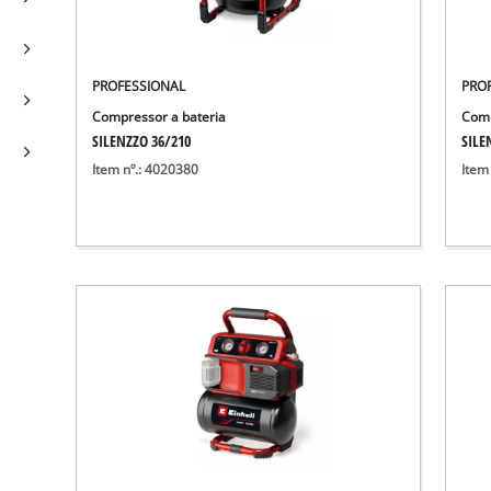
PROFESSIONAL
PRO
Compressor a bateria
Comp
SILENZZO 36/210
SILE
Item nº.: 4020380
Item