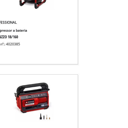
FESSIONAL
ressor a bateria
NZZO 18/160
 nº.: 4020385