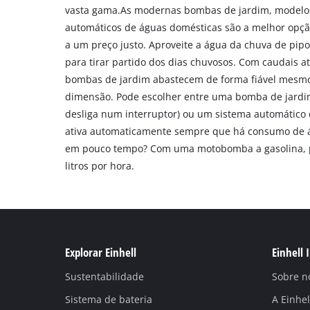
vasta gama.As modernas bombas de jardim, modelos
automáticos de águas domésticas são a melhor opçã
a um preço justo. Aproveite a água da chuva de pipos
para tirar partido dos dias chuvosos. Com caudais até
bombas de jardim abastecem de forma fiável mesmo
dimensão. Pode escolher entre uma bomba de jardim
desliga num interruptor) ou um sistema automático
ativa automaticamente sempre que há consumo de á
em pouco tempo? Com uma motobomba a gasolina, 
litros por hora.
Explorar Einhell
Einhell 
Sustentabilidade
Sobre n
Sistema de bateria
A Einhe