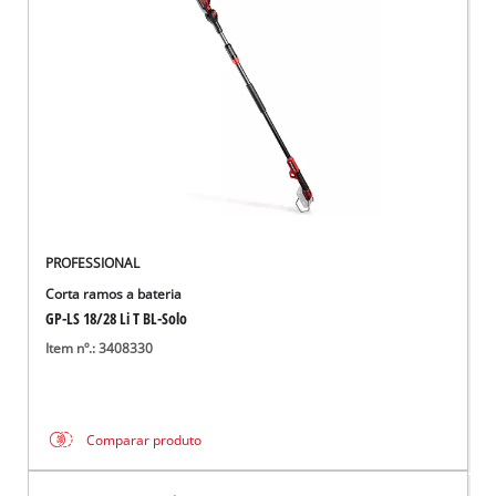
PROFESSIONAL
Corta ramos a bateria
GP-LS 18/28 Li T BL-Solo
Item nº.: 3408330
Comparar produto