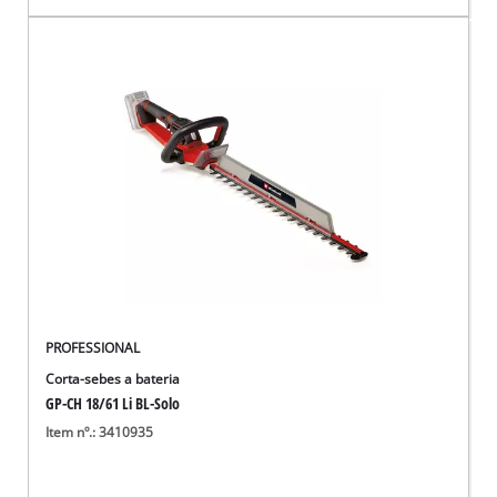
PROFESSIONAL
Corta-sebes a bateria
GP-CH 18/61 Li BL-Solo
Item nº.: 3410935