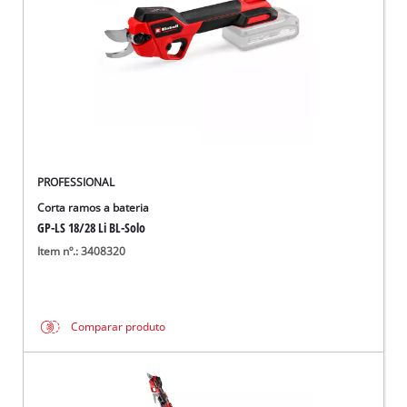
PROFESSIONAL
Corta ramos a bateria
GP-LS 18/28 Li BL-Solo
Item nº.: 3408320
Comparar produto