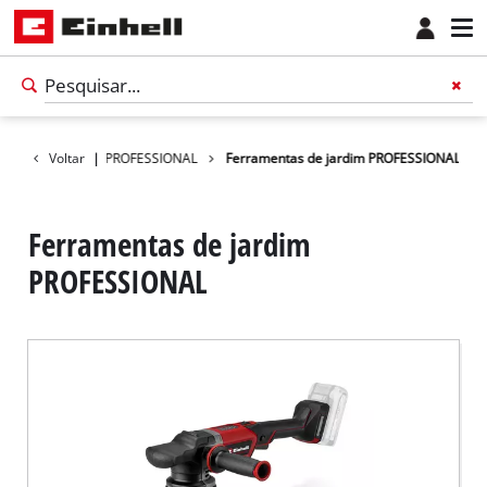
Voltar
|
PROFESSIONAL
Ferramentas de jardim PROFESSIONAL
Ferramentas de jardim
PROFESSIONAL
Português
PT
Português