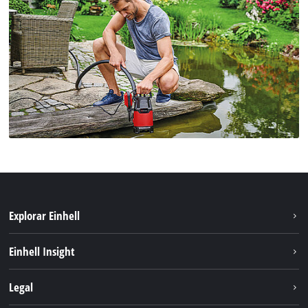
Explorar Einhell
Sustentabilidade
Einhell Insight
Sistema de bateria
Sobre nós
Legal
Serviço
A Einhell no mundo