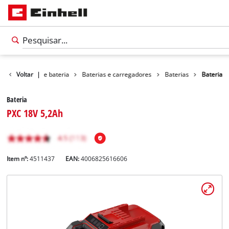
Sistema de bateria
Voltar
|
Baterias e carregadores
Baterias
Bateria
Bateria
PXC 18V 5,2Ah
Item nº:
4511437
EAN:
4006825616606
Português
PT
Português