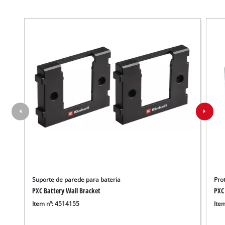
Suporte de parede para bateria
Pro
PXC Battery Wall Bracket
PXC
Item nº: 4514155
Ite