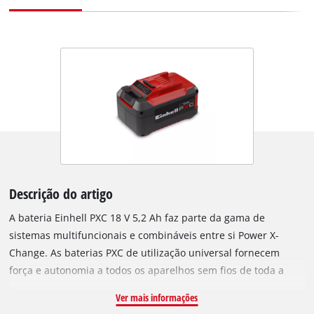
Descrição do artigo
A bateria Einhell PXC 18 V 5,2 Ah faz parte da gama de
sistemas multifuncionais e combináveis entre si Power X-
Change. As baterias PXC de utilização universal fornecem
força e autonomia a todos os aparelhos sem fios de toda a
gama de produtos. A bateria de alta qualidade resiste ao
Ver mais informações
efeito de memória e à autodescarga típica das baterias para