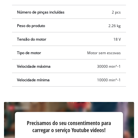
incl. uma bat. paral., pon. comp. e ferramenta, bem como o
adap. de sucção, adeq. p/ os aspirador a seco e a molhado da
Número de pinças incluídas
2 pcs
Einhell O forn. é feito sem bateria e carregador da gama
Power X-Change. Estes estão disp. separadamente, por ex.,
Peso do produto
2.26 kg
como um conj. inicial prático da Einhell.
Tensão do motor
18 V
Tipo de motor
Motor sem escovas
Velocidade máxima
30000 min^-1
Velocidade mínima
10000 min^-1
Precisamos do
Precisamos do seu consentimento para
seu
carregar o serviço Youtube videos!
consentimento