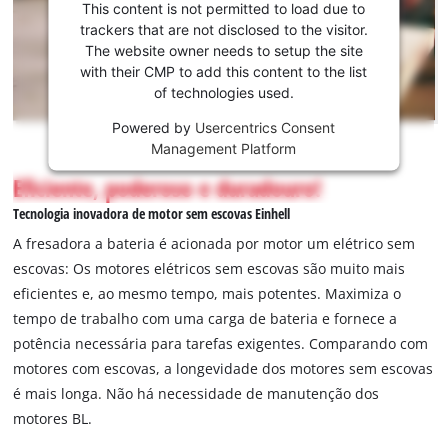
para carregar o
This content is not permitted to load due to
serviço
trackers that are not disclosed to the visitor.
Youtube!
The website owner needs to setup the site
with their CMP to add this content to the list
This
of technologies used.
content
is
Powered by
Usercentrics Consent
not
Management Platform
permitted
Eficiente, poderoso e duradouro!
to
load
Tecnologia inovadora de motor sem escovas Einhell
due
A fresadora a bateria é acionada por motor um elétrico sem
to
escovas: Os motores elétricos sem escovas são muito mais
trackers
eficientes e, ao mesmo tempo, mais potentes. Maximiza o
that
are
tempo de trabalho com uma carga de bateria e fornece a
not
potência necessária para tarefas exigentes. Comparando com
disclosed
motores com escovas, a longevidade dos motores sem escovas
to
é mais longa. Não há necessidade de manutenção dos
the
motores BL.
visitor.
The