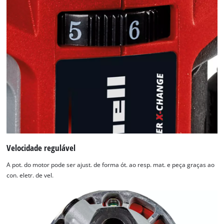
Powered
by
Usercentrics
Consent
Management
Platform
Velocidade regulável
A pot. do motor pode ser ajust. de forma ót. ao resp. mat. e peça graças ao
con. eletr. de vel.