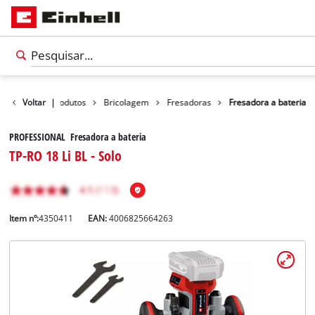
Voltar
|
Produtos
Bricolagem
Fresadoras
Fresadora a bateria
PROFESSIONAL Fresadora a bateria
TP-RO 18 Li BL - Solo
Item nº:
4350411
EAN:
4006825664263
Português
PT
Português