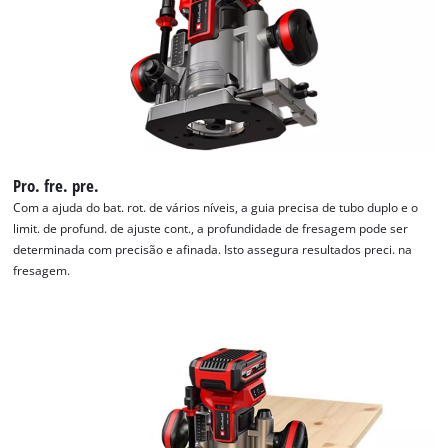
Precisamos do seu consentimento para
carregar o serviço Google Maps!
This content is not permitted to load due
to trackers that are not disclosed to the
visitor. The website owner needs to setup
the site with their CMP to add this content
Pro. fre. pre.
to the list of technologies used.
Com a ajuda do bat. rot. de vários níveis, a guia precisa de tubo duplo e o
Powered by
Usercentrics Consent
limit. de profund. de ajuste cont., a profundidade de fresagem pode ser
Management Platform
determinada com precisão e afinada. Isto assegura resultados preci. na
fresagem.