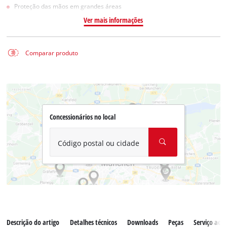
Proteção das mãos em grandes áreas
Ver mais informações
Comparar produto
Concessionários no local
Código postal ou cidade
Descrição do artigo
Detalhes técnicos
Downloads
Peças
Serviço ao c