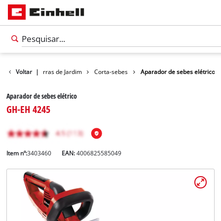
Tesouras e Serras de Jardim
Voltar
|
Corta-sebes
Aparador de sebes elétrico
Aparador de sebes elétrico
GH-EH 4245
Item nº:
3403460
EAN:
4006825585049
Português
PT
Português