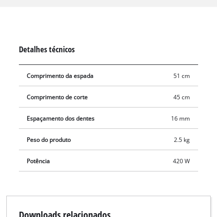
longa vida útil garante uma transmissão de potência eficiente.
A pega adicional e o peso reduzido permitem conduzir o
corta-sebes sem esforços.
Detalhes técnicos
Comprimento da espada
51 cm
Comprimento de corte
45 cm
Espaçamento dos dentes
16 mm
Peso do produto
2.5 kg
Potência
420 W
Downloads relacionados